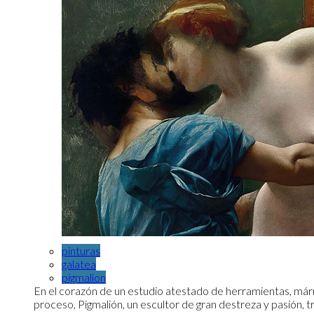
pinturas
galatea
pigmalion
En el corazón de un estudio atestado de herramientas, már
proceso, Pigmalión, un escultor de gran destreza y pasión,