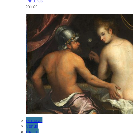
Pinturas
2652
pinturas
venus
marte