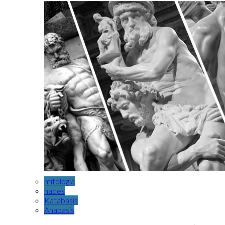
mitologia
hades
Katabasis
Anabasis