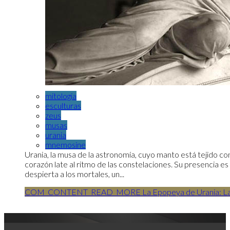
mitologia
esculturas
zeus
musas
urania
mnemosine
Urania, la musa de la astronomía, cuyo manto está tejido co
corazón late al ritmo de las constelaciones. Su presencia es
despierta a los mortales, un...
COM_CONTENT_READ_MORE La Epopeya de Urania: La Mu