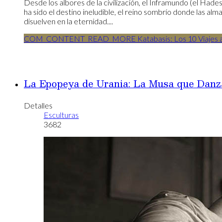
Desde los albores de la civilización, el Inframundo (el Hade
ha sido el destino ineludible, el reino sombrío donde las alm
disuelven en la eternidad....
COM_CONTENT_READ_MORE Katabasis: Los 10 Viajes al 
La Epopeya de Urania: La Musa que Danza 
Detalles
Esculturas
3682