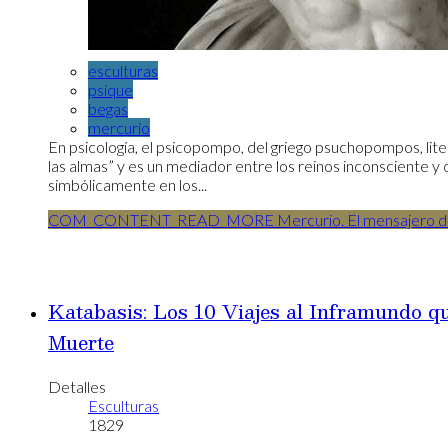
esculturas
psique
begas
mercurio
En psicología, el psicopompo, del griego psuchopompos, liter
las almas” y es un mediador entre los reinos inconsciente y 
simbólicamente en los...
COM_CONTENT_READ_MORE Mercurio. El mensajero del
Katabasis: Los 10 Viajes al Inframundo qu
Muerte
Detalles
Esculturas
1829