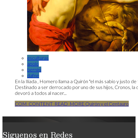
esculturas
apolo
bernini
dafne
En la Ilíada , Homero llama a Quirón "el más sabio y justo de
Destinado a ser derrocado por uno de sus hijos, Cronos, la di
devoró a todos al nacer...
COM_CONTENT_READ_MORE Quirón y el Centauro
Siguenos en Redes