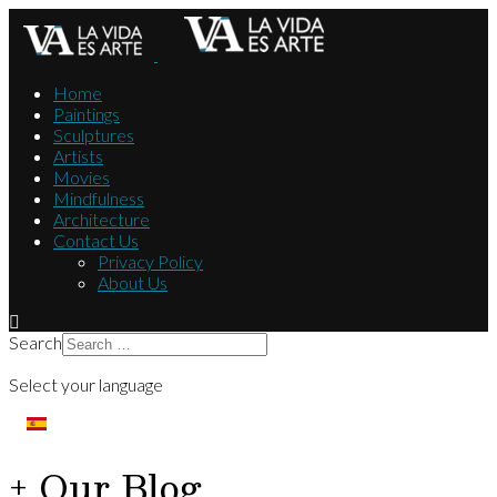
Home
Paintings
Sculptures
Artists
Movies
Mindfulness
Architecture
Contact Us
Privacy Policy
About Us
Search
Select your language
+ Our Blog