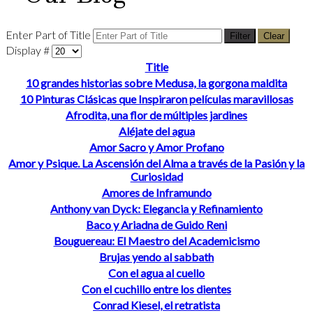
Enter Part of Title
Filter
Clear
Display #
Title
10 grandes historias sobre Medusa, la gorgona maldita
10 Pinturas Clásicas que Inspiraron películas maravillosas
Afrodita, una flor de múltiples jardines
Aléjate del agua
Amor Sacro y Amor Profano
Amor y Psique. La Ascensión del Alma a través de la Pasión y la
Curiosidad
Amores de Inframundo
Anthony van Dyck: Elegancia y Refinamiento
Baco y Ariadna de Guido Reni
Bouguereau: El Maestro del Academicismo
Brujas yendo al sabbath
Con el agua al cuello
Con el cuchillo entre los dientes
Conrad Kiesel, el retratista