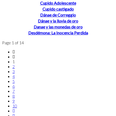
Cupido Adolescente
Cupido castigado
Dánae de Correggio
Dánae y la lluvia de oro
Danae y las monedas de oro
Desdémona: La Inocencia Perdida
Page 1 of 14
1
2
3
4
5
6
7
8
9
10