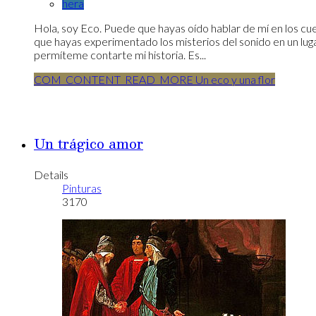
hera
Hola, soy Eco. Puede que hayas oído hablar de mí en los cue
que hayas experimentado los misterios del sonido en un lug
permíteme contarte mi historia. Es...
COM_CONTENT_READ_MORE Un eco y una flor
Un trágico amor
Details
Pinturas
3170