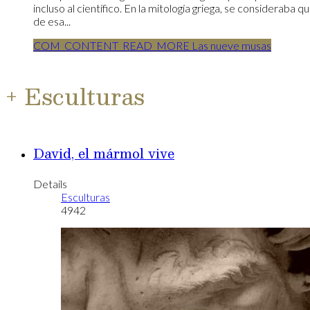
incluso al científico. En la mitología griega, se consideraba q
de esa...
COM_CONTENT_READ_MORE Las nueve musas
+ Esculturas
David, el mármol vive
Details
Esculturas
4942