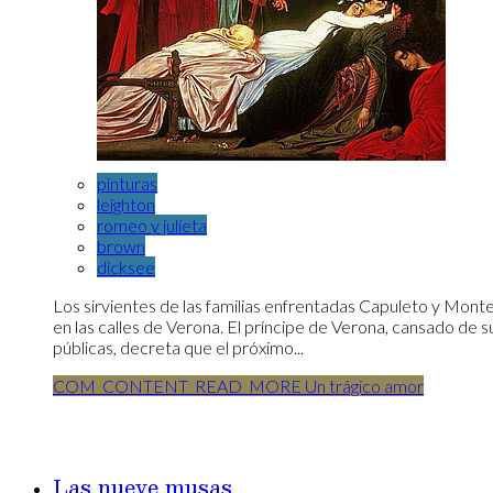
pinturas
leighton
romeo y julieta
brown
dicksee
Los sirvientes de las familias enfrentadas Capuleto y Mont
en las calles de Verona. El príncipe de Verona, cansado de 
públicas, decreta que el próximo...
COM_CONTENT_READ_MORE Un trágico amor
Las nueve musas