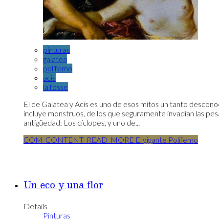
pinturas
galatea
polifemo
acis
la fosse
El de Galatea y Acis es uno de esos mitos un tanto descono
incluye monstruos, de los que seguramente invadian las pesadi
antigüedad: Los cíclopes, y uno de...
COM_CONTENT_READ_MORE El gigante Polifemo
Un eco y una flor
Details
Pinturas