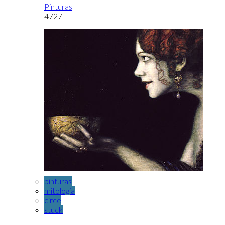
Pinturas
4727
pinturas
mitologia
circe
stuck