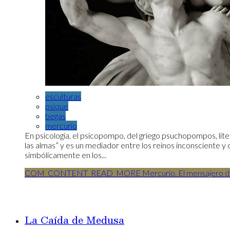
esculturas
psique
begas
mercurio
En psicología, el psicopompo, del griego psuchopompos, liter
las almas” y es un mediador entre los reinos inconsciente y 
simbólicamente en los...
COM_CONTENT_READ_MORE Mercurio. El mensajero del
La Caída de Medusa