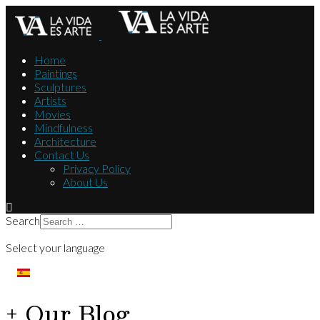
Home
Paintings
Sculptures
Artists
Movies
Mindfulness
Architecture
Contact Us
Privacy Policy
About Us
Search
Select your language
+ Our Blog