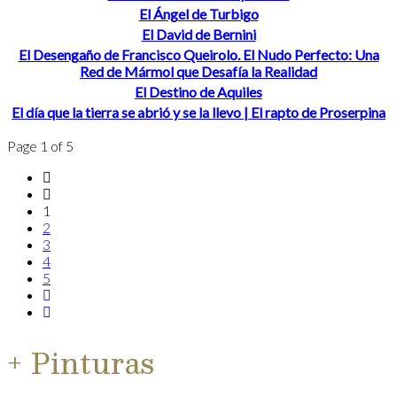
El Ángel de Turbigo
El David de Bernini
El Desengaño de Francisco Queirolo. El Nudo Perfecto: Una
Red de Mármol que Desafía la Realidad
El Destino de Aquiles
El día que la tierra se abrió y se la llevo | El rapto de Proserpina
Page 1 of 5
1
2
3
4
5
+ Pinturas