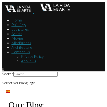
Home
Paintings
Sculptures
Artists
Movies
Mindfulness
Architecture
Contact Us
Privacy Policy
About Us
Search
Select your language
+ Our Blog