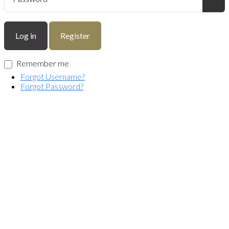
Sho
Log in
Register
Remember me
Forgot Username?
Forgot Password?