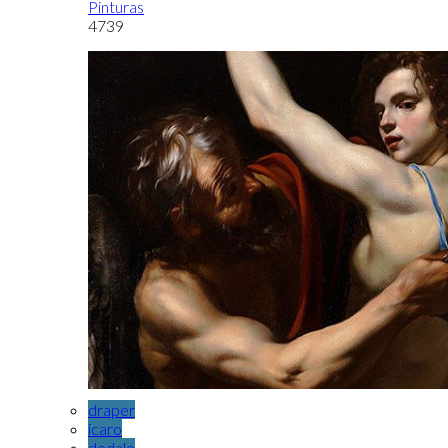
Pinturas
4739
draper
icaro
dedalo