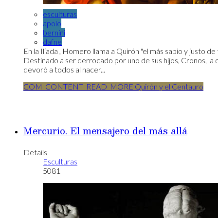
esculturas
apolo
bernini
dafne
En la Ilíada , Homero llama a Quirón "el más sabio y justo de
Destinado a ser derrocado por uno de sus hijos, Cronos, la di
devoró a todos al nacer...
COM_CONTENT_READ_MORE Quirón y el Centauro
Mercurio. El mensajero del más allá
Details
Esculturas
5081