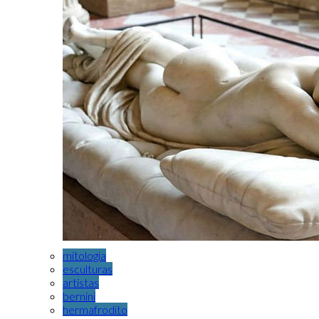
mitologia
esculturas
artistas
bernini
hermafrodito