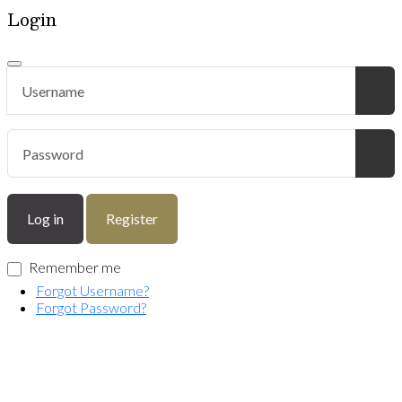
Login
Username
Pas
Sho
Log in
Register
Remember me
Forgot Username?
Forgot Password?