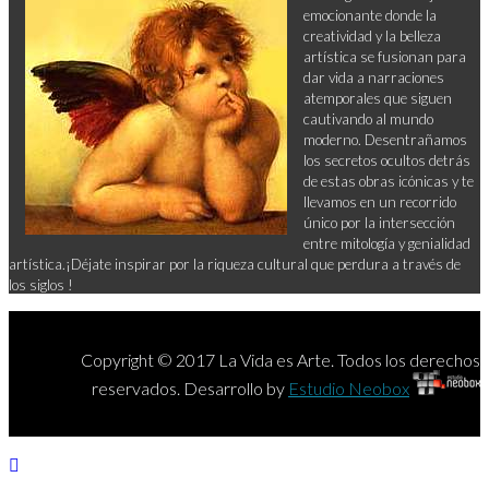
emocionante donde la
creatividad y la belleza
artística se fusionan para
dar vida a narraciones
atemporales que siguen
cautivando al mundo
moderno. Desentrañamos
los secretos ocultos detrás
de estas obras icónicas y te
llevamos en un recorrido
único por la intersección
entre mitología y genialidad
artística.¡Déjate inspirar por la riqueza cultural que perdura a través de
los siglos !
Copyright © 2017 La Vida es Arte. Todos los derechos
reservados. Desarrollo by
Estudio Neobox