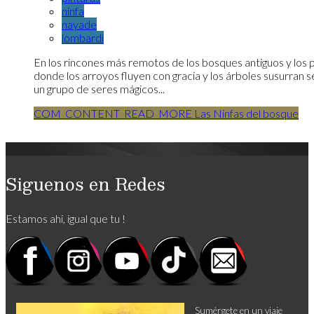
ninfa
nayade
lombardi
En los rincones más remotos de los bosques antiguos y los 
donde los arroyos fluyen con gracia y los árboles susurran s
un grupo de seres mágicos...
COM_CONTENT_READ_MORE Las Ninfas del bosque
Siguenos en Redes
Estamos ahi, igual que tu !
Sumérgete en un viaje