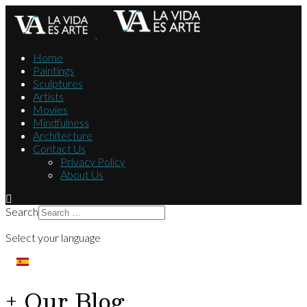
Home
Paintings
Sculptures
Artists
Movies
Mindfulness
Architecture
Contact Us
Privacy Policy
About Us
Search
Select your language
+ Our Blog