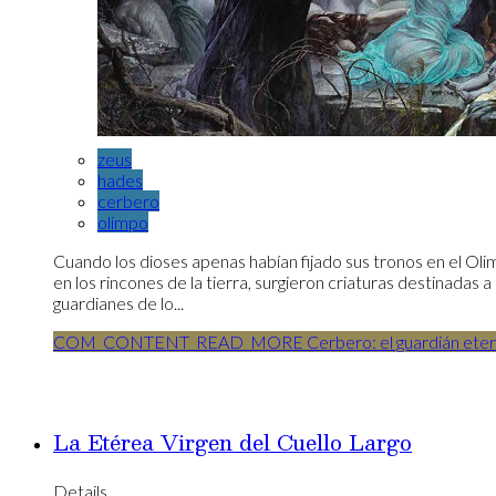
zeus
hades
cerbero
olimpo
Cuando los dioses apenas habían fijado sus tronos en el Oli
en los rincones de la tierra, surgieron criaturas destinadas 
guardianes de lo...
COM_CONTENT_READ_MORE Cerbero: el guardián eterno d
La Etérea Virgen del Cuello Largo
Details