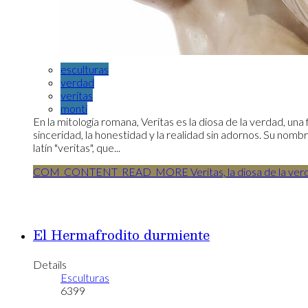
esculturas
verdad
veritas
monti
En la mitología romana, Veritas es la diosa de la verdad, una
sinceridad, la honestidad y la realidad sin adornos. Su nom
latín "veritas", que...
COM_CONTENT_READ_MORE Veritas, la diosa de la ver
El Hermafrodito durmiente
Details
Esculturas
6399