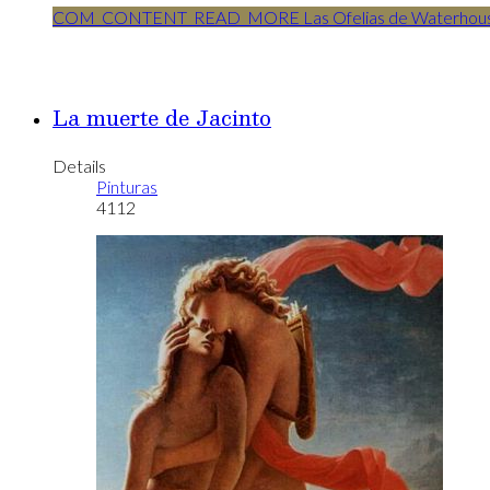
COM_CONTENT_READ_MORE Las Ofelias de Waterhou
La muerte de Jacinto
Details
Pinturas
4112