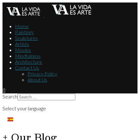
Home
Paintings
Sculptures
Artists
Movies
Mindfulness
Architecture
Contact Us
Privacy Policy
About Us
Search
Select your language
+ Our Blog