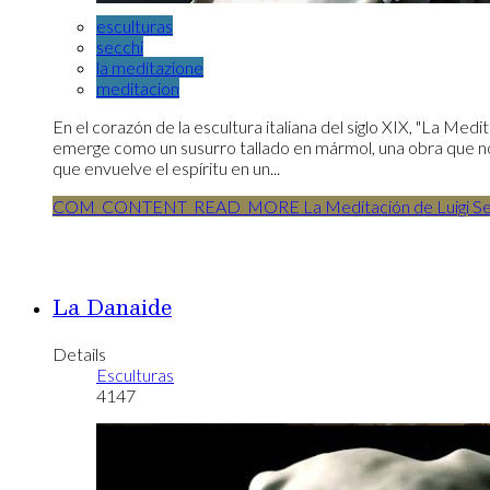
esculturas
secchi
la meditazione
meditacion
En el corazón de la escultura italiana del siglo XIX, "La Medi
emerge como un susurro tallado en mármol, una obra que no s
que envuelve el espíritu en un...
COM_CONTENT_READ_MORE La Meditación de Luigi Secchi
La Danaide
Details
Esculturas
4147