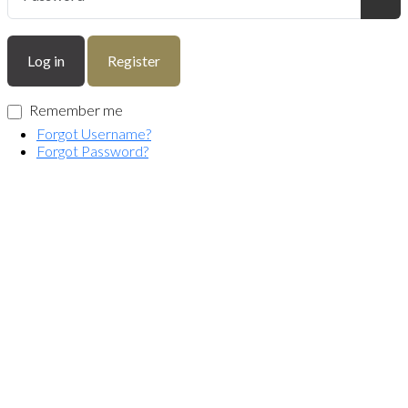
Sho
Log in
Register
Remember me
Forgot Username?
Forgot Password?