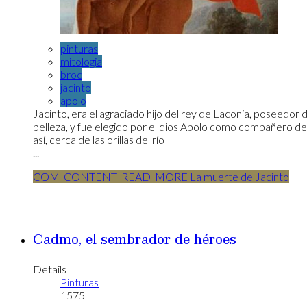
pinturas
mitologia
broc
jacinto
apolo
Jacinto, era el agraciado hijo del rey de Laconia, poseedor 
belleza, y fue elegido por el dios Apolo como compañero de 
así, cerca de las orillas del río
...
COM_CONTENT_READ_MORE La muerte de Jacinto
Cadmo, el sembrador de héroes
Details
Pinturas
1575