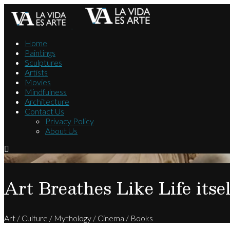
Home
Paintings
Sculptures
Artists
Movies
Mindfulness
Architecture
Contact Us
Privacy Policy
About Us
Art Breathes Like Life itsel
Art / Culture / Mythology / Cinema / Books