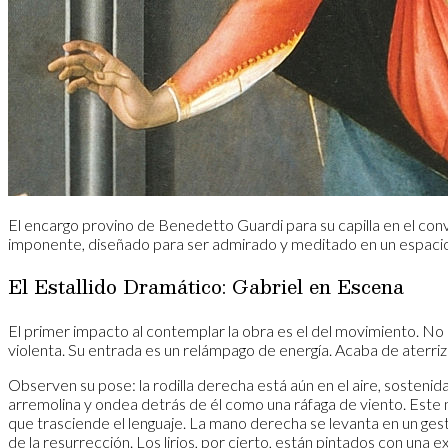
​El encargo provino de Benedetto Guardi para su capilla en el c
imponente, diseñado para ser admirado y meditado en un espaci
​El Estallido Dramático: Gabriel en Escena
​El primer impacto al contemplar la obra es el del movimiento. No 
violenta. Su entrada es un relámpago de energía. Acaba de aterriza
​Observen su pose: la rodilla derecha está aún en el aire, sostenid
arremolina y ondea detrás de él como una ráfaga de viento. Este no
que trasciende el lenguaje. La mano derecha se levanta en un gesto
de la resurrección. Los lirios, por cierto, están pintados con una e