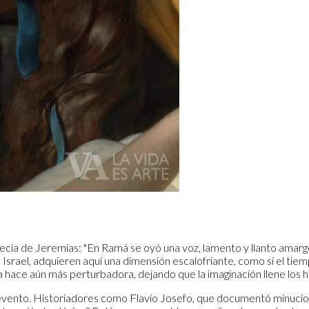
cía de Jeremías: "En Ramá se oyó una voz, lamento y llanto amargo;
de Israel, adquieren aquí una dimensión escalofriante, como si el t
 la hace aún más perturbadora, dejando que la imaginación llene lo
ste evento. Historiadores como Flavio Josefo, que documentó minu