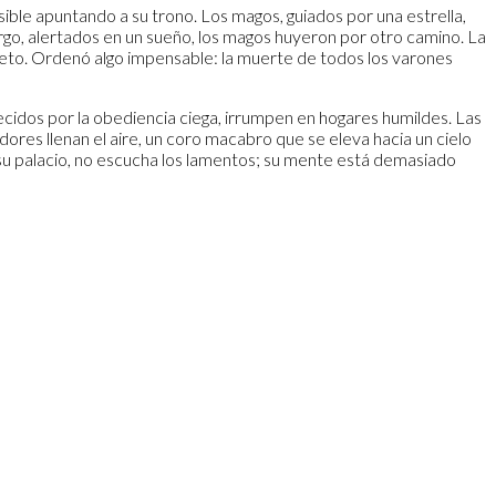
isible apuntando a su trono. Los magos, guiados por una estrella,
bargo, alertados en un sueño, los magos huyeron por otro camino. La
pleto. Ordenó algo impensable: la muerte de todos los varones
ecidos por la obediencia ciega, irrumpen en hogares humildes. Las
adores llenan el aire, un coro macabro que se eleva hacia un cielo
e su palacio, no escucha los lamentos; su mente está demasiado