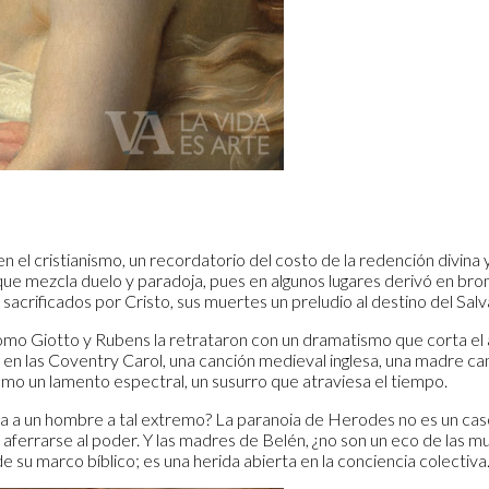
n el cristianismo, un recordatorio del costo de la redención divina
ue mezcla duelo y paradoja, pues en algunos lugares derivó en bro
sacrificados por Cristo, sus muertes un preludio al destino del Salv
como Giotto y Rubens la retrataron con un dramatismo que corta el 
; en las Coventry Carol, una canción medieval inglesa, una madre ca
omo un lamento espectral, un susurro que atraviesa el tiempo.
va a un hombre a tal extremo? La paranoia de Herodes no es un caso 
rrarse al poder. Y las madres de Belén, ¿no son un eco de las mujer
su marco bíblico; es una herida abierta en la conciencia colectiva