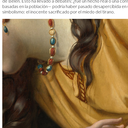
de Belén. Esto ha llevado a debates: ¿fue un hecho real o una co
basadas en la población— podría haber pasado desapercibida en un
simbolismo: el inocente sacrificado por el miedo del tirano.