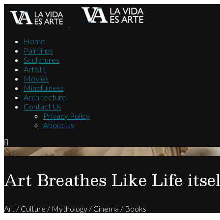
Home
Paintings
Sculptures
Artists
Movies
Mindfulness
Architecture
Contact Us
Privacy Policy
About Us
Art Breathes Like Life itsel
Art / Culture / Mythology / Cinema / Books