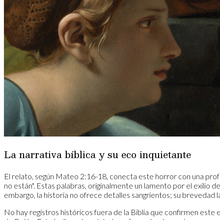
La narrativa bíblica y su eco inquietante
El relato, según Mateo 2:16-18, conecta este horror con una profe
no están". Estas palabras, originalmente un lamento por el exilio 
embargo, la historia no ofrece detalles sangrientos; su brevedad
No hay registros históricos fuera de la Biblia que confirmen e