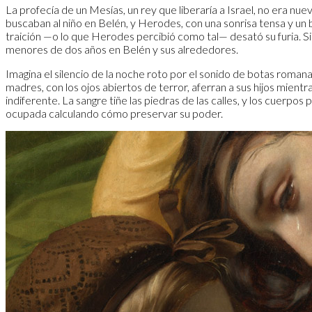
La profecía de un Mesías, un rey que liberaría a Israel, no era nue
buscaban al niño en Belén, y Herodes, con una sonrisa tensa y un b
traición —o lo que Herodes percibió como tal— desató su furia. S
menores de dos años en Belén y sus alrededores.
Imagina el silencio de la noche roto por el sonido de botas roman
madres, con los ojos abiertos de terror, aferran a sus hijos mientr
indiferente. La sangre tiñe las piedras de las calles, y los cuer
ocupada calculando cómo preservar su poder.