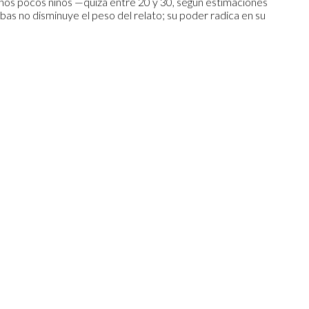
unos pocos niños —quizá entre 20 y 30, según estimaciones
as no disminuye el peso del relato; su poder radica en su