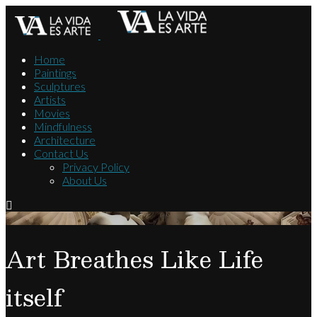
Home
Paintings
Sculptures
Artists
Movies
Mindfulness
Architecture
Contact Us
Privacy Policy
About Us
Art Breathes Like Life
itself