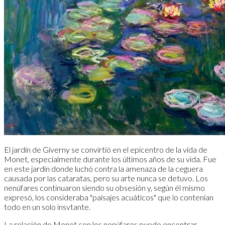
El jardín de Giverny se convirtió en el epicentro de la vida de
Monet, especialmente durante los últimos años de su vida. Fue
en este jardín donde luchó contra la amenaza de la ceguera
causada por las cataratas, pero su arte nunca se detuvo. Los
nenúfares continuaron siendo su obsesión y, según él mismo
expresó, los consideraba "paisajes acuáticos" que lo contenían
todo en un solo insvtante.
La relación de Monet con los nenúfares puede encontrar