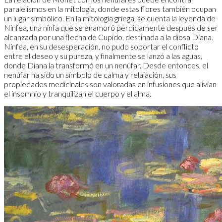
paralelismos en la mitología, donde estas flores también ocupan
un lugar simbólico. En la mitología griega, se cuenta la leyenda de
Ninfea, una ninfa que se enamoró perdidamente después de ser
alcanzada por una flecha de Cupido, destinada a la diosa Diana.
Ninfea, en su desesperación, no pudo soportar el conflicto
entre el deseo y su pureza, y finalmente se lanzó a las aguas,
donde Diana la transformó en un nenúfar. Desde entonces, el
nenúfar ha sido un símbolo de calma y relajación, sus
propiedades medicinales son valoradas en infusiones que alivian
el insomnio y tranquilizan el cuerpo y el alma.