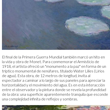
El final de la Primera Guerra Mundial también marcó un hito en
la vida y obra de Monet. Para conmemorar el Armisticio de
1918, el artista ofreció un "monumento a la paz" en forma de un
tríptico monumental de nenúfares, titulado Water Lilies (Lirios
de agua). Esta obra, de 12 metros de longitud, invita al
espectador a caminar a lo largo de sus paneles para apreciar la
horizontalidad y el movimiento del agua. Es en esta interacción
entre el observador y la pintura donde se revela la profundidad
de la obra: una superficie aparentemente tranquila que esconde
una complejidad infinita de reflejos y sombras.