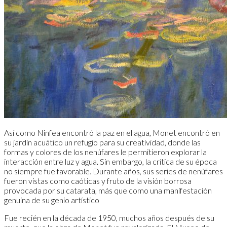
Así como Ninfea encontró la paz en el agua, Monet encontró en
su jardín acuático un refugio para su creatividad, donde las
formas y colores de los nenúfares le permitieron explorar la
interacción entre luz y agua. Sin embargo, la crítica de su época
no siempre fue favorable. Durante años, sus series de nenúfares
fueron vistas como caóticas y fruto de la visión borrosa
provocada por su catarata, más que como una manifestación
genuina de su genio artístico
Fue recién en la década de 1950, muchos años después de su