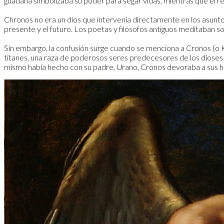
guadaña simbolizaba su poder para segar vidas, mientras que el relo
Chronos no era un dios que intervenía directamente en los asuntos 
presente y el futuro. Los poetas y filósofos antiguos meditaban so
Sin embargo, la confusión surge cuando se menciona a Cronos (o Kron
titanes, una raza de poderosos seres predecesores de los dioses 
mismo había hecho con su padre, Urano, Cronos devoraba a sus hij