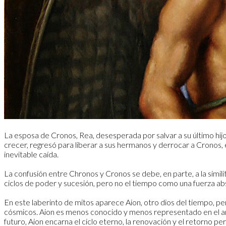
La esposa de Cronos, Rea, desesperada por salvar a su último hijo,
crecer, regresó para liberar a sus hermanos y derrocar a Cronos, es
inevitable caída.
La confusión entre Chronos y Cronos se debe, en parte, a la simil
ciclos de poder y sucesión, pero no el tiempo como una fuerza a
En este laberinto de mitos aparece Aion, otro dios del tiempo, pero
cósmicos. Aion es menos conocido y menos representado en el art
futuro, Aion encarna el ciclo eterno, la renovación y el retorno per