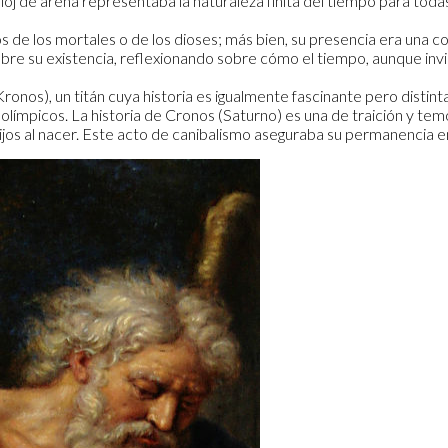
j de arena representaba la naturaleza finita del tiempo para todas l
de los mortales o de los dioses; más bien, su presencia era una con
bre su existencia, reflexionando sobre cómo el tiempo, aunque invisib
os), un titán cuya historia es igualmente fascinante pero distinta. 
olímpicos. La historia de Cronos (Saturno) es una de traición y te
os al nacer. Este acto de canibalismo aseguraba su permanencia en