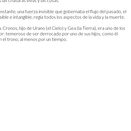
as criaturas vivas y las cosas.
stante, una fuerza invisible que gobernaba el flujo del pasado, el
le e intangible, regía todos los aspectos de la vida y la muerte.
Cronos, hijo de Urano (el Cielo) y Gea (la Tierra), era uno de los
mor: temeroso de ser derrocado por uno de sus hijos, como él
 el trono, al menos por un tiempo.