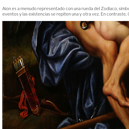
Aion es a menudo representado con una rueda del Zodíaco, simboliza
eventos y las existencias se repiten una y otra vez. En contraste, 