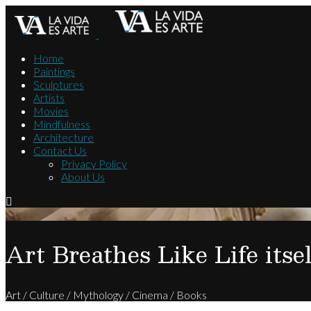
Home
Paintings
Sculptures
Artists
Movies
Mindfulness
Architecture
Contact Us
Privacy Policy
About Us
Art Breathes Like Life itsel
Art / Culture / Mythology / Cinema / Books